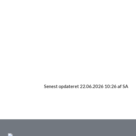
Djurs Sommerland
Kanotur Gudenåen
Go Monkey
Fyns Sommerland
Senest opdateret 22.06.2026 10:26 af SA