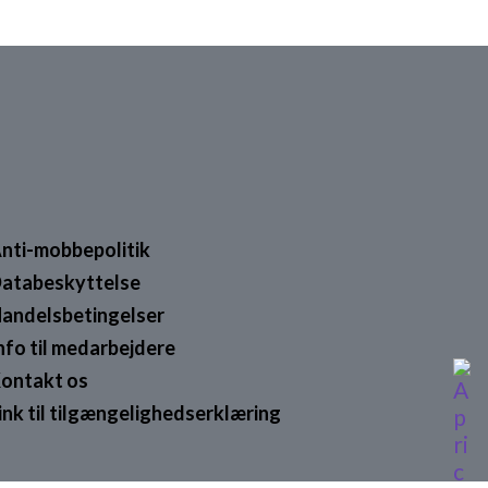
nti-mobbepolitik
atabeskyttelse
andelsbetingelser
nfo til medarbejdere
ontakt os
ink til tilgængelighedserklæring