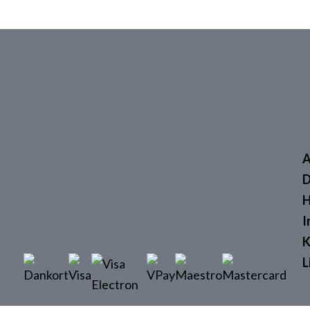
A
D
H
I
K
L