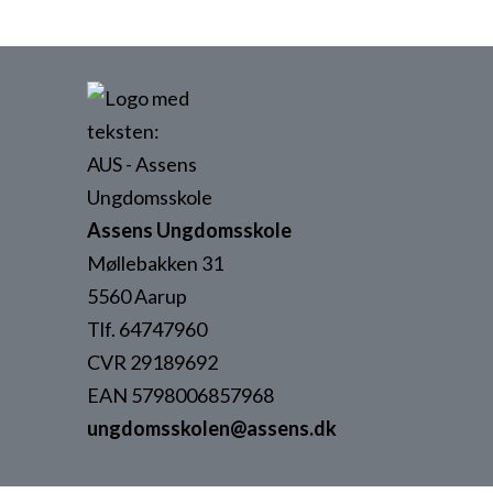
Assens Ungdomsskole
Møllebakken 31
5560 Aarup
Tlf. 64747960
CVR 29189692
EAN 5798006857968
ungdomsskolen@assens.dk