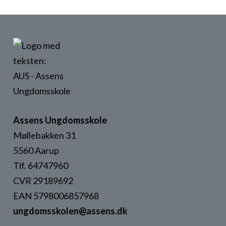
Assens Ungdomsskole
Møllebakken 31
5560 Aarup
Tlf. 64747960
CVR 29189692
EAN 5798006857968
ungdomsskolen@assens.dk