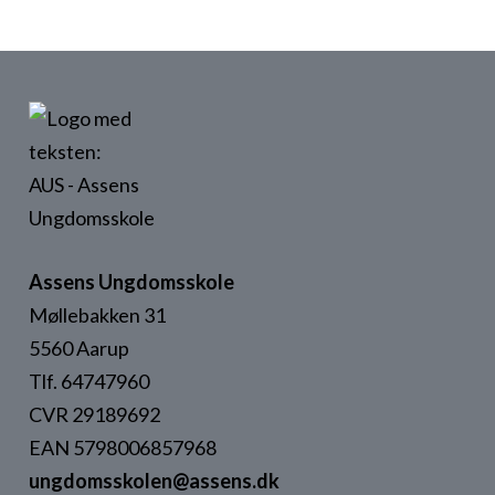
Assens Ungdomsskole
Møllebakken 31
5560 Aarup
Tlf. 64747960
CVR 29189692
EAN 5798006857968
ungdomsskolen@assens.dk