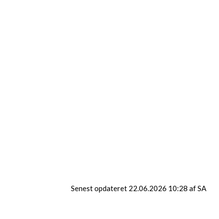
Kor
Dans - show og performance
Wellness lørdag
Konfirmandstyling
Senest opdateret 22.06.2026 10:28 af SA