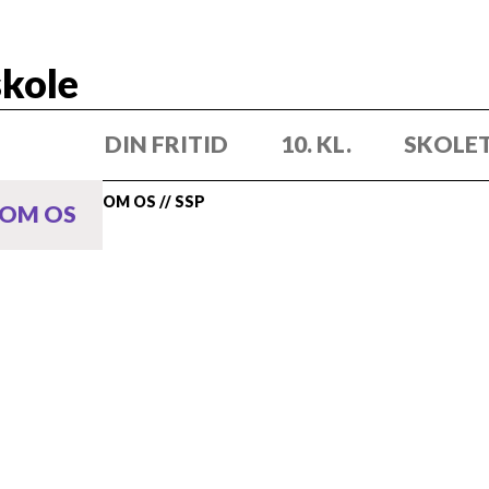
kole
DIN FRITID
10. KL.
SKOLE
OM OS
//
SSP
OM OS
 har lavet noget ulovligt eller været udsat for n