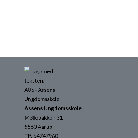
Mobil:
21688215
Assens Ungdomsskole
Møllebakken 31
5560 Aarup
Tlf. 64747960