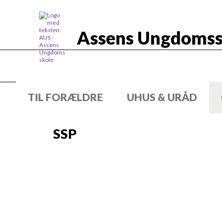
Assens Ungdomss
TIL FORÆLDRE
UHUS & URÅD
SSP
Har du viden om, at et barn eller ung
velkommen til at kontakte os!