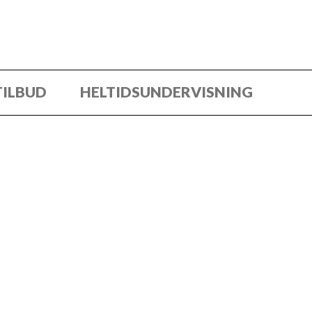
TILBUD
HELTIDSUNDERVISNING
oget kriminelt, så er du meget