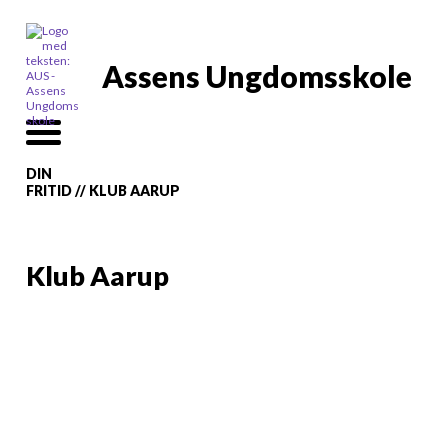
Assens Ungdomsskole
DIN
FRITID
//
KLUB AARUP
Klub Aarup
VORES KLUBBER
HOLDER ÅBEN
MANDAG OG ONSDAG AFTEN
Vi glæder os til at se dig
DU ER VELKOMMEN I ALLE