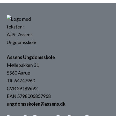
Assens Ungdomsskole
Møllebakken 31
5560 Aarup
Tlf. 64747960
CVR 29189692
EAN 5798006857968
ungdomsskolen@assens.dk