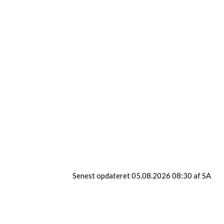
Klub Glamsbjerg
Klub Tommerup
Klub Vissenbjerg
Senest opdateret 05.08.2026 08:30 af SA