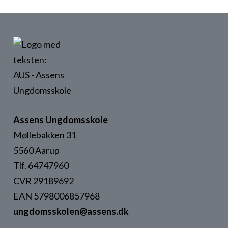
Assens Ungdomsskole
Møllebakken 31
5560 Aarup
Tlf. 64747960
CVR 29189692
EAN 5798006857968
ungdomsskolen@assens.dk