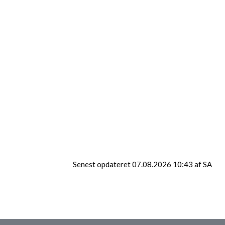
Denne video kan ikke vises da du ikke har
accepteret cookies for markedsføring.
Klik her for at ændre dette
Senest opdateret 07.08.2026 10:43 af SA