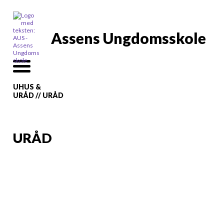
Assens Ungdomsskole
UHUS &
URÅD
//
URÅD
URÅD
Assens Kommunes
Ungeråd er nedsat af
Byrådet for at inddrage
kommunens unge.
Ungerådet fungerer