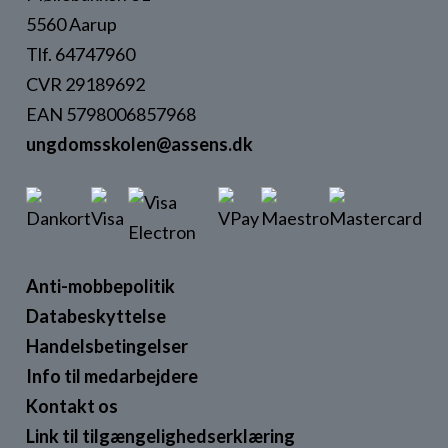
5560 Aarup
Tlf. 64747960
CVR 29189692
EAN 5798006857968
ungdomsskolen@assens.dk
Anti-mobbepolitik
Databeskyttelse
Handelsbetingelser
Info til medarbejdere
Kontakt os
Link til tilgængelighedserklæring